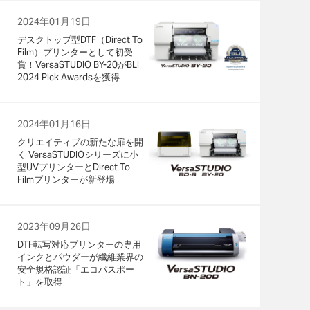
2024年01月19日
デスクトップ型DTF（Direct To
Film）プリンターとして初受
賞！VersaSTUDIO BY-20がBLI
2024 Pick Awardsを獲得
2024年01月16日
クリエイティブの新たな扉を開
く VersaSTUDIOシリーズに小
型UVプリンターとDirect To
Filmプリンターが新登場
2023年09月26日
DTF転写対応プリンターの専用
インクとパウダーが繊維業界の
安全規格認証「エコパスポー
ト」を取得