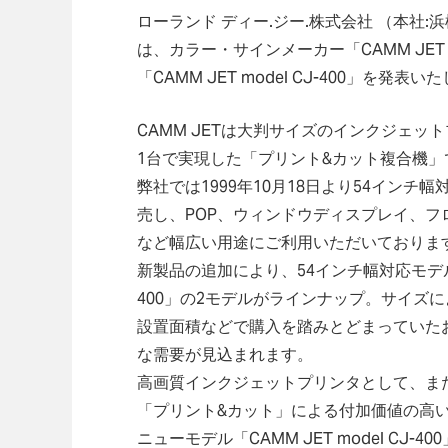
ローランド ディー.ジー.株式会社 （本社:浜
は、カラー・サインメーカー「CAMM JE
「CAMM JET model CJ-400」を発表
CAMM JETは大判サイズのインクジェ
1台で実現した「プリント&カット複合機」
弊社では1999年10月18日より54インチ幅対応
売し、POP、ウィンドウディスプレイ、
など幅広い用途にご利用いただいておりま
新製品の追加により、54インチ幅対応モデル「
400」の2モデルがラインナップ。サイズ
設置面積などで購入を踏みとどまっていた
な需要が見込まれます。
高画質インクジェットプリンタとして、ま
「プリント&カット」による付加価値の高い
ニューモデル「CAMM JET model CJ-4