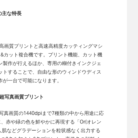
0の主な特長
る超高画質プリントと高速高精度カッティングマシ
ト&カット複合機です。プリント機能、カット機
ン製作が行えるほか、専用の糊付きインクジェ
ットすることで、自由な形のウィンドウディス
作が一台で可能になります。
よる超写真画質プリント
写真画質の1440dpiまで7種類の中から用途に応
に、赤や緑の色を鮮やかに再現する「Or(オレン
クや人肌などグラデーションを粒状感なく出力する