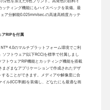
)」の2色を加えた6色プリント。高発色の顔料イ
カッティング機能にもハイスペックを装備。最
ェア分解能0.025mm/sec.の高速高精度カッテ
ウェアRIPを付属
ndows NT® 4.0のマルチプラットフォーム環境でご利
CE®」ソフトウェア(以下RCC)を標準で付属しまし
3高性能ソフトウェアRIP機能とカッティング機能を搭載
さまざまなアプリケーションで作成されたデザ
カットすることができます。メディアや解像度に合
イル(ICC準拠)を装備し、どなたにも最適な画