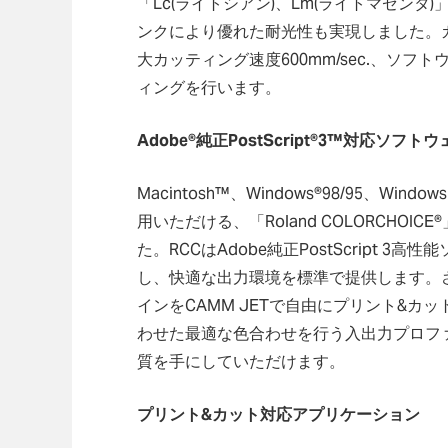
「Lc(ライトシアン)、Lm(ライトマゼンタ
ンクにより優れた耐光性も実現しました。
大カッティング速度600mm/sec.、ソフトウ
ィングを行います。
Adobe®純正PostScript®3™対応ソフト
Macintosh™、Windows®98/95、Wi
用いただける、「Roland COLORCHOI
た。RCCはAdobe純正PostScript 
し、快適な出力環境を標準で提供します。
インをCAMM JETで自由にプリント&
わせた最適な色合わせを行う入出力プロファ
質を手にしていただけます。
プリント&カット対応アプリケーション