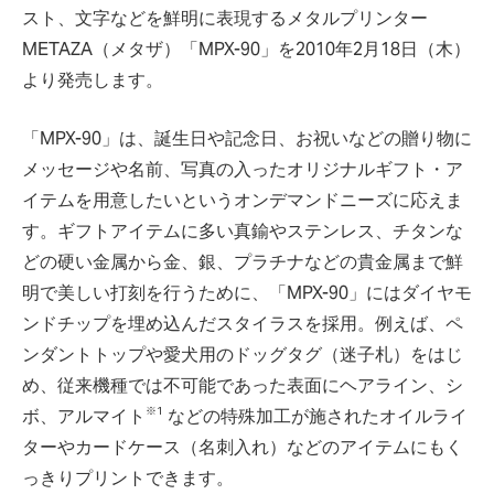
スト、文字などを鮮明に表現するメタルプリンター
METAZA（メタザ）「MPX-90」を2010年2月18日（木）
より発売します。
「MPX-90」は、誕生日や記念日、お祝いなどの贈り物に
メッセージや名前、写真の入ったオリジナルギフト・ア
イテムを用意したいというオンデマンドニーズに応えま
す。ギフトアイテムに多い真鍮やステンレス、チタンな
どの硬い金属から金、銀、プラチナなどの貴金属まで鮮
明で美しい打刻を行うために、「MPX-90」にはダイヤモ
ンドチップを埋め込んだスタイラスを採用。例えば、ペ
ンダントトップや愛犬用のドッグタグ（迷子札）をはじ
め、従来機種では不可能であった表面にヘアライン、シ
※1
ボ、アルマイト
などの特殊加工が施されたオイルライ
ターやカードケース（名刺入れ）などのアイテムにもく
っきりプリントできます。