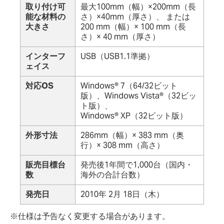
取り付け可
最大100mm（幅）×200mm（長
能な材料の
さ）×40mm（厚さ）、 または
大きさ
200 mm（幅）× 100 mm（長
さ）× 40 mm（厚さ）
インターフ
USB（USB1.1準拠）
ェイス
対応OS
Windows® 7（64/32ビット
版）、Windows Vista®（32ビッ
ト版）、
Windows® XP（32ビット版）
外形寸法
286mm（幅）× 383 mm（奥
行）× 308 mm（高さ）
販売目標台
発売後1年間で1,000台（国内・
数
海外の合計台数）
発売日
2010年 2月 18日（木）
※仕様は予告なく変更する場合があります。