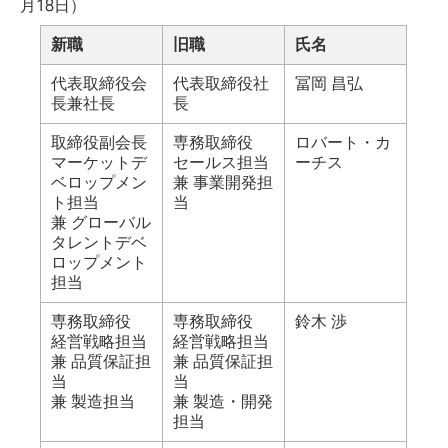
月18日）
新職
旧職
氏名
代表取締役会
代表取締役社
冨岡 昌弘
長兼社長
長
取締役副会長
専務取締役
ロバート・カ
マーケットデ
セールス担当
ーチス
ベロップメン
兼 事業開発担
ト担当
当
兼 グローバル
タレントデベ
ロップメント
担当
専務取締役
専務取締役
鈴木 渉
経営戦略担当
経営戦略担当
兼 品質保証担
兼 品質保証担
当
当
兼 製造担当
兼 製造・開発
担当