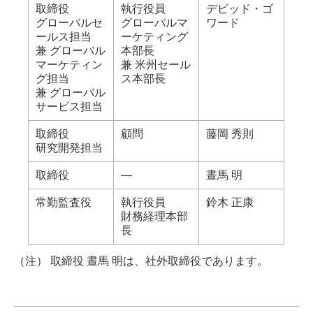
取締役
執行役員
デビッド・ゴ
グローバルセ
グローバルマ
ワード
ールス担当
ーケティング
兼 グローバル
本部長
マーケティン
兼 米州セール
グ担当
ス本部長
兼 グローバル
サービス担当
取締役
顧問
藤岡 秀則
研究開発担当
取締役
―
晝馬 明
常勤監査役
執行役員
鈴木 正康
財務経理本部
長
（注） 取締役 晝馬 明は、社外取締役であります。