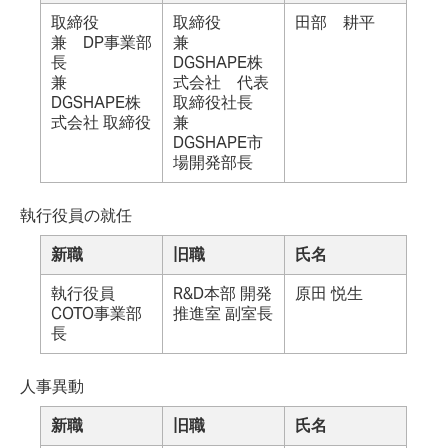
取締役
取締役
田部 耕平
兼 DP事業部
兼
長
DGSHAPE株
兼
式会社 代表
DGSHAPE株
取締役社長
式会社 取締役
兼
DGSHAPE市
場開発部長
執行役員の就任
新職
旧職
氏名
執行役員
R&D本部 開発
原田 悦生
COTO事業部
推進室 副室長
長
人事異動
新職
旧職
氏名