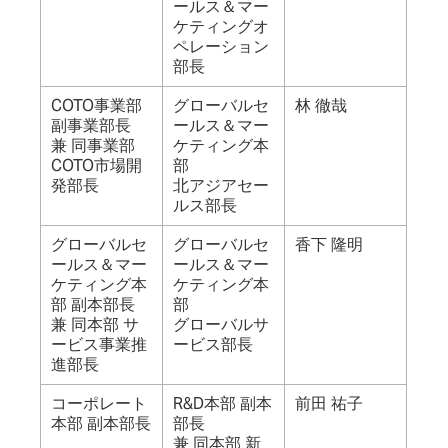
ールス＆マー
ケティングオ
ペレーション
部長
COTO事業部
グローバルセ
林 徹哉
副事業部長
ールス＆マー
兼 同事業部
ケティング本
COTO市場開
部
発部長
北アジアセー
ルス部長
グローバルセ
グローバルセ
香下 隆明
ールス＆マー
ールス＆マー
ケティング本
ケティング本
部 副本部長
部
兼 同本部 サ
グローバルサ
ービス事業推
ービス部長
進部長
コーポレート
R&D本部 副本
前田 祐子
本部 副本部長
部長
兼 同本部 新