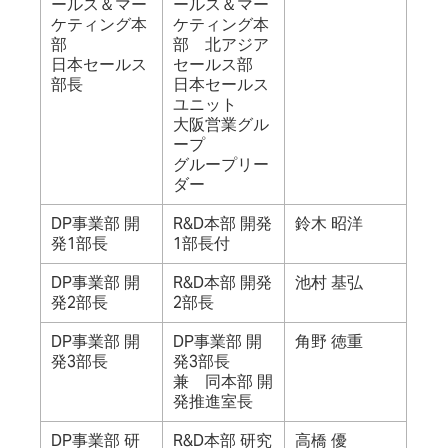
ールス＆マー
ールス＆マー
ケティング本
ケティング本
部
部 北アジア
日本セールス
セールス部
部長
日本セールス
ユニット
大阪営業グル
ープ
グループリー
ダー
DP事業部 開
R&D本部 開発
鈴木 昭洋
発1部長
1部長付
DP事業部 開
R&D本部 開発
池村 基弘
発2部長
2部長
DP事業部 開
DP事業部 開
角野 徳重
発3部長
発3部長
兼 同本部 開
発推進室長
DP事業部 研
R&D本部 研究
高橋 優