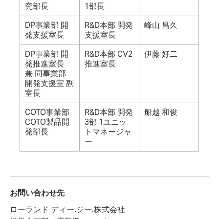
究部長
1部長
DP事業部 開
R&D本部 開発
峰山 昌久
発支援室長
支援室長
DP事業部 開
R&D本部 CV2
伊藤 好二
発推進室長
推進室長
兼 同事業部
開発支援室 副
室長
COTO事業部
R&D本部 開発
船越 和俊
COTO製品開
3部 1ユニッ
発部長
トマネージャ
ー
お問い合わせ先
ローランド ディー.ジー.株式会社