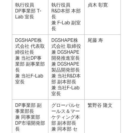
執行役員
執行役員
貞木 彰寛
DP事業部 T-
R&D本部 本部
Lab 室長
長
兼 F-Lab 副室
長
DGSHAPE株
DGSHAPE株
尾藤 寿
式会社 代表取
式会社 取締役
締役社長
兼 DGSHAPE
兼 当社DP事
開発推進室長
業部 副事業部
兼 DGSHAPE
長
製品開発部長
兼 当社F-Lab
兼 当社R&D本
室長
部 副本部長
兼 当社F-Lab
室長
DP事業部 副
グローバルセ
繁野谷 隆文
事業部長
ールス＆マー
兼 同事業部
ケティング本
DP市場開発部
部 副本部長
長
兼 同本部 セ