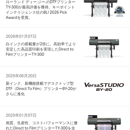
ローランド ディー.ジー.のDTFプリンター
TY-300が最高評価を獲得。キーポイント
インテリジェンス社のBLI 2026 Pick
Awardを受賞。
2026年01月07日
白インクの搭載量が2倍に。高効率でより
安定した高品質印刷を実現したDirect to
FilmプリンターTY-300
2025年06月20日
新インク、新機能搭載でデスクトップ型
DTF（Direct To Film）プリンターBY-20が
さらに進化
2025年01月07日
画質、生産性、コストパフォーマンスに優
れたDirect to FilmプリンターTY-300を全