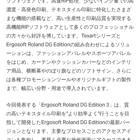
ソフトウェアです。高速RIP処理、少ないインク量での高
濃度・高発色印刷、テキスタイル印刷に特化したさまざ
まな機能の搭載など、高い生産性と印刷品質を実現する
高機能RIPソフトウェアとして多くのプロフェッショナル
の方々から好評を博しています。Texartシリーズと
Ergosoft Roland DG Editionの組み合わせによるソリュ
ーションは、ファッションアパレルやスポーツアパレル
をはじめ、カーテンやクッションカバーなどのインテリ
ア用品、横断幕やのぼり旗などのソフトサイン、さらに
は各種プロモーションツールやオリジナルギフトの製作
まで、幅広い分野・用途で導入されています。
今回発表する「Ergosoft Roland DG Edition 3」は、質
の高いテキスタイル印刷を"より効率よく"行うことを目
指して開発したErgosoft Roland DG Editionの最新バー
ジョンとなります。主要なプロセスごとのアクセスアイ
コンを集約し、素早く必要な操作画面にアクセスできる