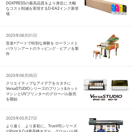
DGXPRESSの最高品質をより身近に 大幅
なコスト削減を実現するD-EA2インク新登
場
2025年08月01日
音楽×アートで特別な体験を ローランドと
パラリンアートのラッピング・ピアノを製
作
2025年06月05日
クリエイティブなアイデアをカタチに
VersaSTUDIOシリーズのプリント&カット
マシンとUVプリンターのグローバル販売
を開始
2025年05月27日
より速く、より多彩に。TrueVISシリーズ
のPrint & Cut最高峰モデル、グローバル販