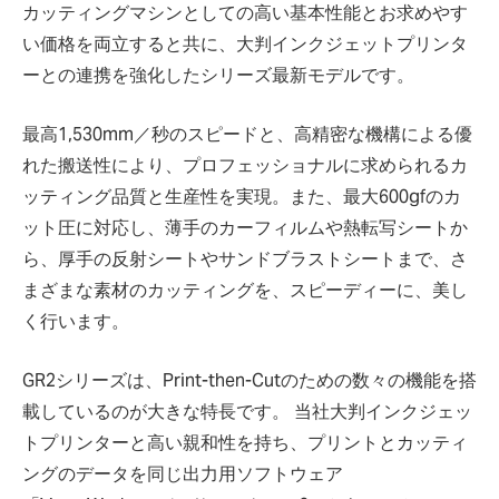
カッティングマシンとしての高い基本性能とお求めやす
い価格を両立すると共に、大判インクジェットプリンタ
ーとの連携を強化したシリーズ最新モデルです。
最高1,530mm／秒のスピードと、高精密な機構による優
れた搬送性により、プロフェッショナルに求められるカ
ッティング品質と生産性を実現。また、最大600gfのカ
ット圧に対応し、薄手のカーフィルムや熱転写シートか
ら、厚手の反射シートやサンドブラストシートまで、さ
まざまな素材のカッティングを、スピーディーに、美し
く行います。
GR2シリーズは、Print-then-Cutのための数々の機能を搭
載しているのが大きな特長です。 当社大判インクジェッ
トプリンターと高い親和性を持ち、プリントとカッティ
ングのデータを同じ出力用ソフトウェア