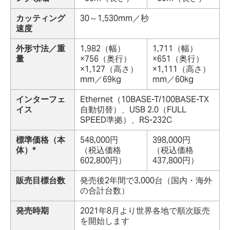
カッティング
30～1,530mm／秒
速度
外形寸法／重
1,982（幅）
1,711（幅）
量
×756（奥行）
×651（奥行）
×1,127（高さ）
×1,111（高さ）
mm／69kg
mm／60kg
インターフェ
Ethernet（10BASE-T/100BASE-TX
イス
自動切替）、USB 2.0（FULL
SPEED準拠）、RS-232C
標準価格（本
548,000円
398,000円
体）*
（税込価格
（税込価格
602,800円）
437,800円）
販売目標台数
発売後2年間で3,000台（国内・海外
の合計台数）
発売時期
2021年8月より世界各地で順次販売
を開始します