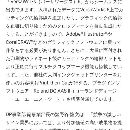
「VersaWorks（バーサワークス）6」からシームレスに
出力できます。入稿されたデータにVersaWorks 6上でカ
ッティングの輪郭線を追加したり、グラフィックの輪郭
を正確に切り抜くためのクロップマークを自動生成した
りすることができますので、Adobe® Illustrator®や
CorelDRAW®などのグラフィックソフトウェアに戻って
作業をする必要がありません。さらに、大量に面付され
た印刷物やラミネート後のカッティングの輪郭カットを
より正確に行うマルチクロップマーク機能も搭載してい
ます。また、他社の大判インクジェットプリンターをお
使いのお客様もPrint-then-Cutが行える、プラグインソ
フトウェア「Roland DG AAS II（ローランドディージ
ー・エーエーエス・ツー）」も標準付属しています。
DP事業部 副事業部長の繁野谷 隆文は、「競争の激しい
サイン業界においては、より付加価値の高い成果物を提