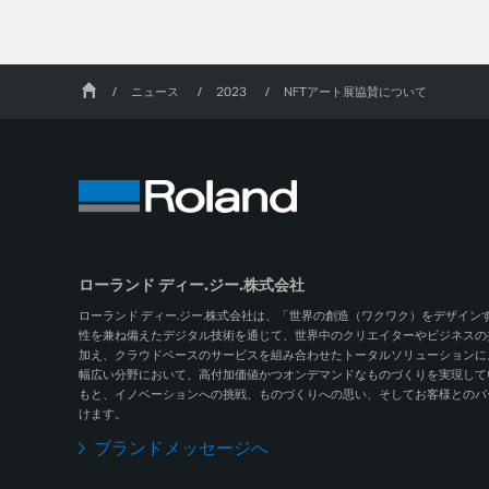
/
ニュース
/
2023
/
NFTアート展協賛について
ローランド ディー.ジー.株式会社
ローランド ディー.ジー.株式会社は、「世界の創造（ワクワク）をデザイ
性を兼ね備えたデジタル技術を通じて、世界中のクリエイターやビジネスの
加え、クラウドベースのサービスを組み合わせたトータルソリューションに
幅広い分野において、高付加価値かつオンデマンドなものづくりを実現しています
もと、イノベーションへの挑戦、ものづくりへの思い、そしてお客様とのパ
けます。
ブランドメッセージへ