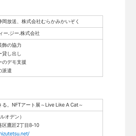
静岡放送、株式会社むらかみかいぞく
ィー.ジー.株式会社
装飾の協力
ー貸し出し
ーのデモ支援
の派遣
NFTアート展～Live Like A Cat～
コールオデン）
区鷹匠2丁目8-10
hizutetsu.net/