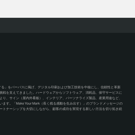
ンする」をパーパスに掲げ、デジタル印刷および加工技術を中核にし、信頼性と革新
挑戦を支えてきました。ハードウェアからソフトウェア、消耗品、保守サービスに
より、サイン（屋内外看板）、インテリア、パーソナライズ製品、産業用途など、
。「Make Your Mark（長く残る感動を生み出す）」のブランドメッセージの
ートナーシップを大切にしながら、顧客の成功を実現する新しい方法を切り拓き続