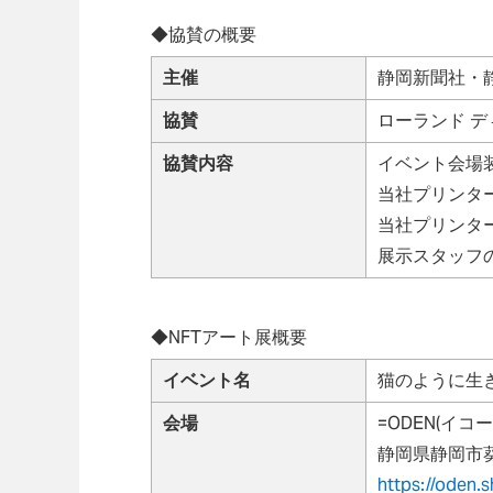
◆協賛の概要
主催
静岡新聞社・
協賛
ローランド デ
協賛内容
イベント会場
当社プリンタ
当社プリンタ
展示スタッフ
◆NFTアート展概要
イベント名
猫のように生きる。
会場
=ODEN(イ
静岡県静岡市葵
https://oden.s