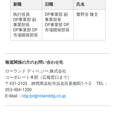
新職
旧職
氏名
執行役員
DP事業部 副
繁野谷 隆文
DP事業部 副
事業部長
事業部長
DP事業部 DP
DP事業部 DP
市場開発部長
市場開発部長
報道関係の方のお問い合わせ先
ローランド ディー.ジー.株式会社
コーポレート本部（広報窓口まで）
〒431-2103 静岡県浜松市浜名区新都田1-1-2 TEL：
053-484-1200
E-Mail：
rdg-pr@rolanddg.co.jp