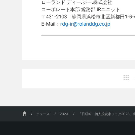
ローランド ディー.ジー.株式会社
コーポレート本部 総務部 IRユニット
〒431-2103 静岡県浜松市北区新都田1-6-4 
E-Mail：
rdg-ir@rolanddg.co.jp
/
ニュース
/
2023
/
「日経IR・個人投資家フェア2023