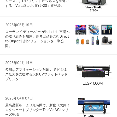
ムーズに。DTFプリントビジネスを身近に
する「VersaStudio BY2-20」新登場。
2026年05月19日
ローランド ディー.ジー.がIndustrial市場へ
の取り組みを加速。参考出品を含むDirect
to Object印刷ソリューションを一挙公
開。
2026年04月14日
多彩なアプリケーション対応力で ビジネ
ス拡大を支援する大判UVフラットベッド
プリンター
2026年04月07日
最高品質を、より短時間で。新世代大判イ
ンクジェットプリンターTrueVis VG4シリ
ーズ登場