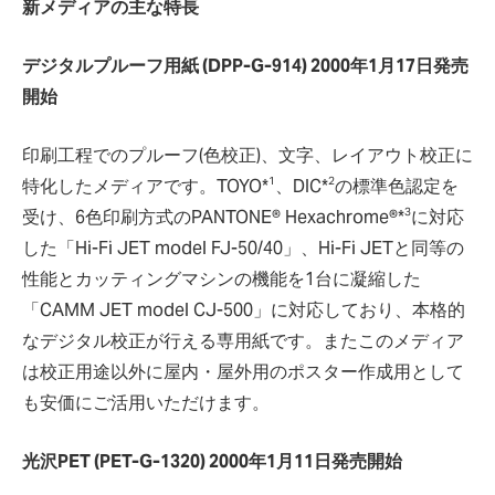
新メディアの主な特長
デジタルプルーフ用紙 (DPP-G-914) 2000年1月17日発売
開始
印刷工程でのプルーフ(色校正)、文字、レイアウト校正に
1
2
特化したメディアです。TOYO*
、DIC*
の標準色認定を
3
受け、6色印刷方式のPANTONE® Hexachrome®*
に対応
した「Hi-Fi JET model FJ-50/40」、Hi-Fi JETと同等の
性能とカッティングマシンの機能を1台に凝縮した
「CAMM JET model CJ-500」に対応しており、本格的
なデジタル校正が行える専用紙です。またこのメディア
は校正用途以外に屋内・屋外用のポスター作成用として
も安価にご活用いただけます。
光沢PET (PET-G-1320) 2000年1月11日発売開始