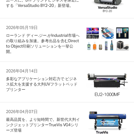
ムーズに。DTFプリントビジネスを身近に
する「VersaStudio BY2-20」新登場。
2026年05月19日
ローランド ディー.ジー.がIndustrial市場へ
の取り組みを加速。参考出品を含むDirect
to Object印刷ソリューションを一挙公
開。
2026年04月14日
多彩なアプリケーション対応力で ビジネ
ス拡大を支援する大判UVフラットベッド
プリンター
2026年04月07日
最高品質を、より短時間で。新世代大判イ
ンクジェットプリンターTrueVis VG4シリ
ーズ登場