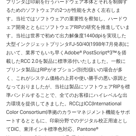
プリンタは印刷を行うハードウェア本体とそれを制御す
るためのソフトウェアの2つが性能を大きく左右しま
す。当社ではソフトウェアの重要性を察知し、ハードウ
ェア開発とともにソフトウェアRIPの研究を推進していま
す。当社は世界で初めて出力解像度1440dpiを実現した
大型インクジェットプリンタFJ-50/40(1998年7月発表)に
おいて、業界でもいち早くAdobe® PostScript®3™を搭
載したRCC 2.0を製品に標準添付いたしました。一般に
プリンタ製品はRIPがオプション(別売)扱いの場合が多
く、これがシステム価格の上昇や使い勝手の悪い原因と
なっておりましたが、当社は製品にソフトウェアRIPを標
準バンドルすることで、全てのお客様にハイレベルな出
力環境を提供してきました。RCCはICC(International
Color Consortium)準拠のカラーマネジメント機能をサポ
ートするとともに、印刷分野でのデジタル校正用途とし
てDIC、東洋インキ標準色対応、Pantone®