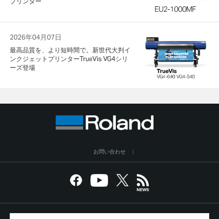
プリンター
2026年04月07日
最高品質を、より短時間で。新世代大判イ
ンクジェットプリンターTrueVis VG4シリ
ーズ登場
お問い合わせ