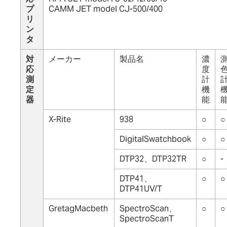
プ
CAMM JET model CJ-500/400
リ
ン
タ
対
メーカー
製品名
濃
応
度
測
計
定
機
器
能
X-Rite
938
○
○
DigitalSwatchbook
○
○
DTP32、DTP32TR
○
-
DTP41、
○
○
DTP41UV/T
GretagMacbeth
SpectroScan、
○
○
SpectroScanT