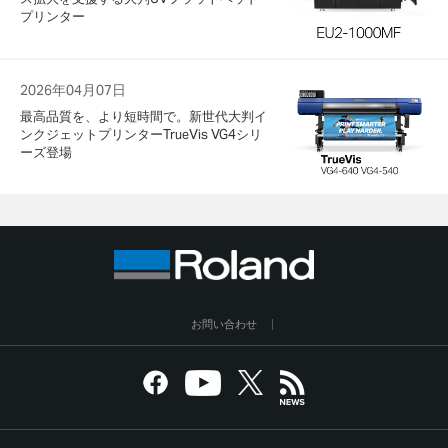
プリンター
2026年04月07日
最高品質を、より短時間で。新世代大判イ
ンクジェットプリンターTrueVis VG4シリ
ーズ登場
お問い合わせ