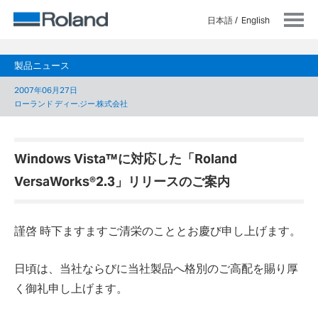
日本語
English
製品ニュース
2007年06月27日
ローランド ディー.ジー.株式会社
Windows Vista™に対応した「Roland
VersaWorks®2.3」リリースのご案内
謹啓 時下ますますご清栄のこととお慶び申し上げます。
日頃は、当社ならびに当社製品へ格別のご高配を賜り厚
く御礼申し上げます。