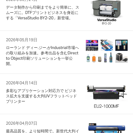
データ制作から印刷までをより簡単に、ス
ムーズに。DTFプリントビジネスを身近に
する「VersaStudio BY2-20」新登場。
2026年05月19日
ローランド ディー.ジー.がIndustrial市場へ
の取り組みを加速。参考出品を含むDirect
to Object印刷ソリューションを一挙公
開。
2026年04月14日
多彩なアプリケーション対応力で ビジネ
ス拡大を支援する大判UVフラットベッド
プリンター
2026年04月07日
最高品質を、より短時間で。新世代大判イ