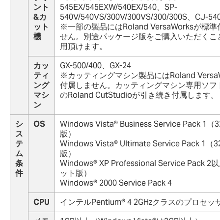
ント
545EX/545EXW/540EX/540、SP-
&カ
540V/540VS/300V/300VS/300/300S、CJ-54
ット
※一部の製品にはRoland VersaWorksが標
機
せん。別途パッケージ版をご購入いただくこ
用頂けます。
カッ
GX-500/400、GX-24
ティ
※カッティングマシン製品にはRoland VersaW
ング
付属しません。カッティングマシン専用ソフ
マシ
のRoland CutStudioが引き続き付属します。
ン
シ
OS
Windows Vista® Business Service Pack 
ス
版）
テ
Windows Vista® Ultimate Service Pack 
ム
版）
条
Windows® XP Professional Service Pack
件
ット版）
Windows® 2000 Service Pack 4
CPU
インテルPentium® 4 2GHzクラスのプロセッ