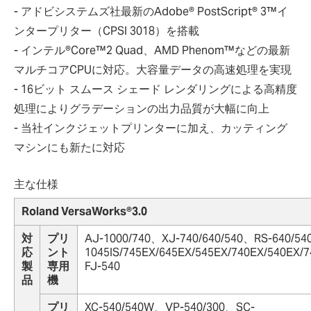
- アドビシステムズ社最新のAdobe® PostScript® 3™イ
ンタープリター（CPSI 3018）を搭載
- インテル®Core™2 Quad、AMD Phenom™などの最新
マルチコアCPUに対応。大容量データの高速処理を実現
- 16ビット スムース シェード レンダリングによる高精度
処理によりグラデーションの出力品質が大幅に向上
- 当社インクジェットプリンターに加え、カッティング
マシンにも新たに対応
主な仕様
Roland VersaWorks®3.0
対
プリ
AJ-1000/740、XJ-740/640/540、RS-640/54
応
ント
1045IS/745EX/645EX/545EX/740EX/540EX/
製
専用
FJ-540
品
機
プリ
XC-540/540W、VP-540/300、SC-