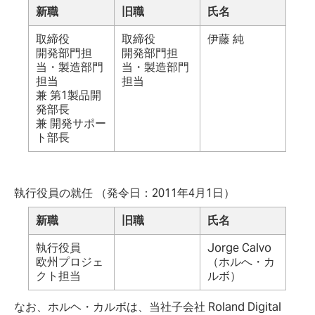
新職
旧職
氏名
取締役
取締役
伊藤 純
開発部門担
開発部門担
当・製造部門
当・製造部門
担当
担当
兼 第1製品開
発部長
兼 開発サポー
ト部長
執行役員の就任 （発令日：2011年4月1日）
新職
旧職
氏名
執行役員
Jorge Calvo
欧州プロジェ
（ホルへ・カ
クト担当
ルボ）
なお、ホルヘ・カルボは、当社子会社 Roland Digital