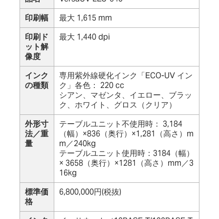
印刷幅
最大 1,615 mm
印刷ド
最大 1,440 dpi
ット解
像度
インク
専用紫外線硬化インク「ECO-UV イン
の種類
ク」各色： 220 cc
シアン、マゼンタ、イエロー、ブラッ
ク、ホワイト、グロス（クリア）
外形寸
テーブルユニット不使用時： 3,184
法／重
（幅）×836（奥行）×1,281（高さ）m
量
m／240kg
テーブルユニット使用時：3184（幅）
× 3658（奥行）×1281（高さ）mm／3
16kg
標準価
6,800,000円(税抜)
格