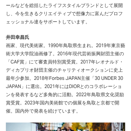
ールなどを総括したライフスタイルブランドとして展開
し、今を生きるクリエイティブで想像力に富んだプロフ
ェッショナル達をサポートしています。
井田幸昌氏
画家、現代美術家。1990年鳥取県生まれ。2019年東京藝
術大学大学院油画修了。2016年現代芸術振興財団主催の
「CAF賞」にて審査員特別賞受賞。2017年レオナルド・
ディカプリオ財団主催のチャリティオークションに史上
最年少参加。2018年Forbes JAPAN主催「30 UNDER 30
JAPAN」に選出。2021年にはDIORとのコラボレーショ
ンを発表するなど多角的に活動。2022年鳥取県文化奨励
賞受賞。2023年国内美術館での個展を鳥取と京都で開
催。国内外で発表を続けています。