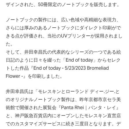
ザインされた、50冊限定のノートブックを販売します。
ノートブックの製作には、広い色域や高精細な表現力、
さらには厚みのあるノートブックにダイレクト印刷がで
きる点が評価され、当社のUVプリンターが採用されまし
た。
そして、井田幸昌氏の代表的なシリーズの一つである絵
日記のように日々を綴った「End of today」からセレク
トした作品『End of today - 5/23/2023 Bromeliad
Flower -』を印刷しました。
井田幸昌氏は「モレスキンとローランド ディー.ジー.と
のオリジナルノートブック製作は、昨年京都市京セラ美
術館で開催された展覧会『Panta Rhei｜パンタ・レイ』
と、神戸阪急百貨店内にオープンしたモレスキン直営店
でのカスタマイズサービスに続き三度目となります。デ