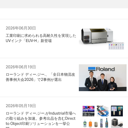
2026年06月30日
工業印刷に求められる高耐久性を実現した
UVインク「EUV-H」新登場
2026年06月19日
ローランド ディー.ジー.、「全日本物流改
善事例大会2026」で2事例が選出
2026年05月19日
ローランド ディー.ジー.がIndustrial市場へ
の取り組みを加速。参考出品を含むDirect
to Object印刷ソリューションを一挙公