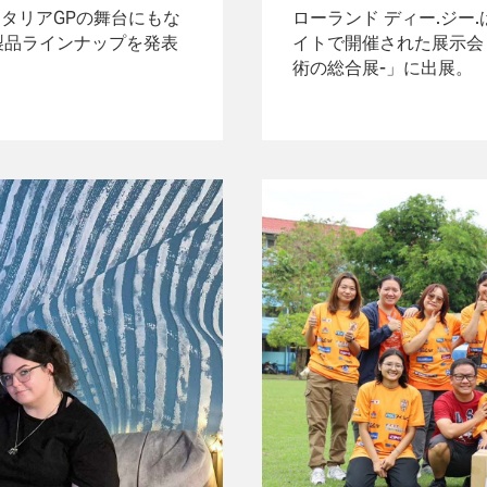
1イタリアGPの舞台にもな
ローランド ディー.ジー.
製品ラインナップを発表
イトで開催された展示会「TC
。
術の総合展-」に出展。