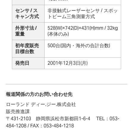
センサ / ス
非接触式レーザーセンサ / スポッ
キャン方式
トビーム三角測量方式
外形寸法 /
528(W)×742(D)×431(H)mm / 32kg
重量
(本体のみ)
初年度販売
500台(国内・海外の合計台数)
目標台数
発売日
2001年12月3日(月)
報道関係の方のお問い合わせ先
ローランド ディー.ジー.株式会社
販売推進課
〒431-2103 静岡県浜松市新都田1-6-4 TEL：053-
484-1208 / FAX：053-484-1218