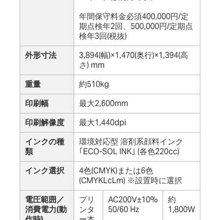
年間保守料金必須400,000円/定
期点検年2回、500,000円/定期点
検年3回(税抜)
外形寸法
3,894(幅)×1,470(奥行)×1,394(高
さ) mm
重量
約510kg
印刷幅
最大2,600mm
印刷解像度
最大1,440dpi
インクの種
環境対応型 溶剤系顔料インク
類
｢ECO-SOL INK｣ (各色220cc)
インク選択
4色(CMYK)または6色
(CMYKLcLm) ※設置時に選択
電圧範囲／
プリ
AC200V±10%
約
消費電力(動
ンタ
50/60 Hz
1,800W
作時)
ー本