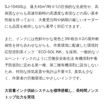
2
SJ-1045ISは、最大45m
/時※1の圧倒的な生産性や、高
画質ながらも高速印刷時の高濃度な表現などの高い基本
性能を持っており、大量受注時や納期の厳しいオーダー
にも品質を維持しながら素早く対応できます。
また、インクには色鮮やかな発色と3年相当※2の屋外耐
候性を持ち合わせながらも、作業環境に配慮した環境対
応型溶剤系インク「ECO-SOL INK」を採用。一般的なソ
ルベント･インクのように労働安全衛生法 有機溶剤中毒
予防規則に定める第一種、第二種有機溶剤に該当しない
ため、特別な排気装置や免許は不要※3。臭気も少な
く、作業者の労働環境にやさしいインクです。
大容量インク供給システムを標準搭載し、長時間ノンス
トップ出力を実現