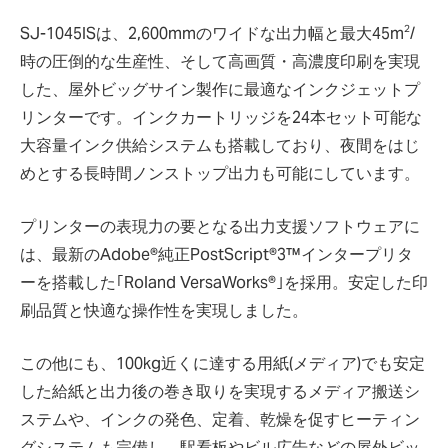
2
SJ-1045ISは、2,600mmのワイドな出力幅と最大45m
/
時の圧倒的な生産性、そして高画質・高濃度印刷を実現
した、屋外ビッグサイン製作に最適なインクジェットプ
リンターです。インクカートリッジを24本セット可能な
大容量インク供給システムも搭載しており、夜間をはじ
めとする長時間ノンストップ出力も可能にしています。
プリンターの表現力の要となる出力支援ソフトウェアに
は、最新のAdobe®純正PostScript®3™インタープリタ
ーを搭載した｢Roland VersaWorks®｣を採用。安定した印
刷品質と快適な操作性を実現しました。
この他にも、100kg近くに達する用紙(メディア)でも安定
した給紙と出力後の巻き取りを実現するメディア搬送シ
ステムや、インクの発色、定着、乾燥を促すヒーティン
グシステムも完備し、駅看板やビル広告などの屋外ビッ