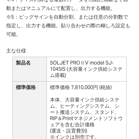
動またはマニュアルにて配置し、出力する機能。
※5：ビッグサインを自動分割、または任意の分割数で
指定し、出力する機能。貼り合わせの際の糊しろ設定も
可能。
主な仕様
製品名
SOLJET PROⅡV model SJ-
1045IS (大容量インク供給システ
ム搭載)
標準価格
標準価格 7,810,000円 (税抜)
本体、大容量インク供給システ
ム、ヒーティングシステム、シ
ート搬送システム、スタンド、
RIP＆Printマネジメントソフトウ
ェアを含む合計価格
(運送・設置費別)
※インクは別売です。