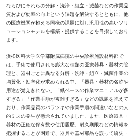
ならびにそれらの分解・洗浄・組立・滅菌などの作業品
質および効率の向上という課題を解決するとともに、他
の医療機関が抱える同様の課題に対し汎用性の高いソリ
ューションモデルを構築・提供することを目指しており
ます。
浜松医科大学医学部附属病院の中央診療施設材料部で
は、手術で使用される膨大な種類の医療器具・器材の管
理と、器材ごとに異なる分解・洗浄・組立・滅菌作業の
均質化・効率化が求められる中、「器具・器材の名称や
用途が覚えきれない」「紙ベースの作業マニュアルが多
すぎる」「作業手順が複雑すぎる」などの課題を抱えて
おり、作業品質のバラツキや作業手順の間違いなどの人
的ミスの発生が懸念されていました。また、医療器具・
器材の正確な保有数や使用履歴、耐久期限などの情報を
把握することが困難で、器具や器材部品を誤って紛失・