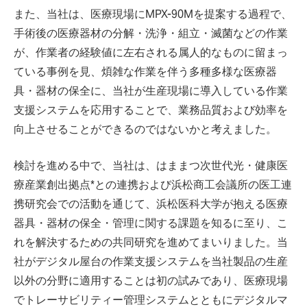
また、当社は、医療現場にMPX-90Mを提案する過程で、
手術後の医療器材の分解・洗浄・組立・滅菌などの作業
が、作業者の経験値に左右される属人的なものに留まっ
ている事例を見、煩雑な作業を伴う多種多様な医療器
具・器材の保全に、当社が生産現場に導入している作業
支援システムを応用することで、業務品質および効率を
向上させることができるのではないかと考えました。
検討を進める中で、当社は、はままつ次世代光・健康医
療産業創出拠点*との連携および浜松商工会議所の医工連
携研究会での活動を通じて、浜松医科大学が抱える医療
器具・器材の保全・管理に関する課題を知るに至り、こ
れを解決するための共同研究を進めてまいりました。当
社がデジタル屋台の作業支援システムを当社製品の生産
以外の分野に適用することは初の試みであり、医療現場
でトレーサビリティー管理システムとともにデジタルマ