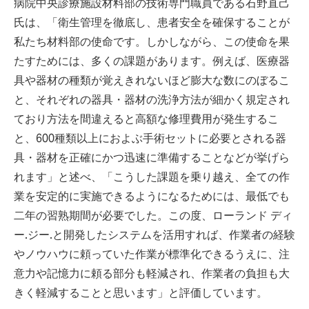
病院中央診療施設材料部の技術専門職員である石野直己
氏は、「衛生管理を徹底し、患者安全を確保することが
私たち材料部の使命です。しかしながら、この使命を果
たすためには、多くの課題があります。例えば、医療器
具や器材の種類が覚えきれないほど膨大な数にのぼるこ
と、それぞれの器具・器材の洗浄方法が細かく規定され
ており方法を間違えると高額な修理費用が発生するこ
と、600種類以上におよぶ手術セットに必要とされる器
具・器材を正確にかつ迅速に準備することなどが挙げら
れます」と述べ、「こうした課題を乗り越え、全ての作
業を安定的に実施できるようになるためには、最低でも
二年の習熟期間が必要でした。この度、ローランド ディ
ー.ジー.と開発したシステムを活用すれば、作業者の経験
やノウハウに頼っていた作業が標準化できるうえに、注
意力や記憶力に頼る部分も軽減され、作業者の負担も大
きく軽減することと思います」と評価しています。