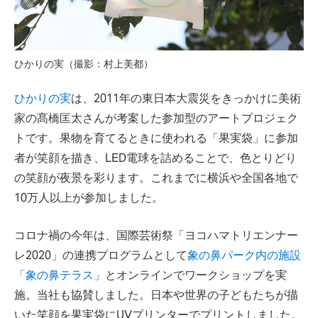
ひかりの実（撮影：村上美都）
ひかりの実
は、2011年の東日本大震災をきっかけに美術
家の髙橋匡太さんが考案した参加型のアートプロジェク
トです。果物を育てるときに使われる「果実袋」に参加
者が笑顔を描き、LED電球を詰めることで、色とりどり
の笑顔が夜景を彩ります。これまでに横浜や全国各地で
10万人以上が参加しました。
コロナ禍の今年は、国際芸術祭「ヨコハマトリエンナー
レ2020」の連携プログラムとして
象の鼻パーク内の施設
「象の鼻テラス」
とオンラインでワークショップを実
施。当社も協賛しました。日本や世界の子どもたちが描
いた笑顔を果実袋にUVプリンターでプリントしました。