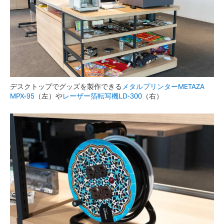
デスクトップでグッズを製作できる
メタルプリンターMETAZA
MPX-95
（左）や
レーザー箔転写機LD-300
（右）