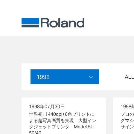
AL
1998
1998年07月30日
1998
世界初 ! 1440dpi+6色プリントに
プロの
よる超写真画質を実現 大型イン
グマシン
クジェットプリンタ Model FJ-
サインメ
50/40