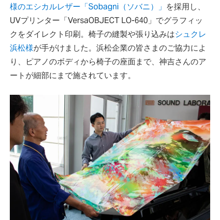
様のエシカルレザー「Sobagni（ソバニ）」
を採用し、
UVプリンター「VersaOBJECT LO-640」でグラフィッ
クをダイレクト印刷。椅子の縫製や張り込みは
シュクレ
浜松様
が手がけました。浜松企業の皆さまのご協力によ
り、ピアノのボディから椅子の座面まで、神吉さんのア
ートが細部にまで施されています。