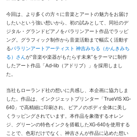
今回は、より多くの方々に音楽とアートの魅力をお届け
したいという強い想いから、初の試みとして、同社のデ
ジタル・グランドピアノをパラリンアート作品でラッピ
ング。グラフィック制作から音楽活動まで幅広く活動す
る
パラリンアートアーティスト 神吉みちる（かんきみち
る）さん
が“音楽や楽器がもたらす未来”をテーマに制作
したアート作品「Ad-lib（アドリブ）」を採用しまし
た。
当社もローランド社の想いに共感し、本企画に協力しま
した。作品は、インクジェットプリンター「TrueVIS XG-
640」で高精細に印刷され、ピアノのボディ全体に美し
くラッピングされています。本作品を象徴するオレン
ジ、グリーンの特色インクを搭載したXG-640を使用する
ことで、色彩だけでなく、神吉さんが作品に込めた想い